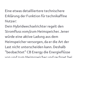
Eine etwas detailliertere technischere 
Erklärung der Funktion für technikaffine 
Nutzer:
Dein Hybridwechselrichter regelt den 
Stromfluss vom/zum Heimspeicher. Jener 
würde eine aktive Ladung aus dem 
Heimspeicher versorgen, da er die Art der 
Last nicht unterscheiden kann. Deshalb 
"beobachtet" CB Energy die Energieflüsse 
von und zum Heimspeicher und rechnet bei 
der Berechnung des Überschusses etwaige 
Stromentnahme vom Heimspeicher mit ein, 
um die ungewünschte Entleerung zu 
vermeiden. CB Energy greift also nicht 
steuernd ein, sondern orientiert sich an den 
aktuellen Stromflüssen bzw. der aktuellen 
Logik vom Hybrid-Wechselrichter.
⚠️ Wenn CB Energy nicht mit dem Hybrid-
Wechselrichter verbunden ist, sondern 