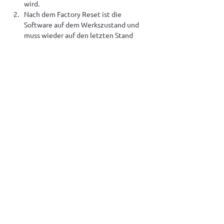
wird.
Nach dem Factory Reset ist die 
Software auf dem Werkszustand und 
muss wieder auf den letzten Stand 
gebracht werden. Melden Sie sich dazu 
einfach beim Support oder warten Sie 
ein paar Stunden, bis das Gerät das 
letzte Update runtergeladen hat.
< Zurück
Weiter >
©2026 chargebyte GmbH |
Imprint