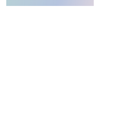
Wenn Sie durch das grüne Häkchen den 
Fernzugriff erlauben, können wir in den 
meisten Fällen das Problem sehr rasch 
analysieren und beheben.
< Zurück
Weiter >
©2026 chargebyte GmbH |
Imprint