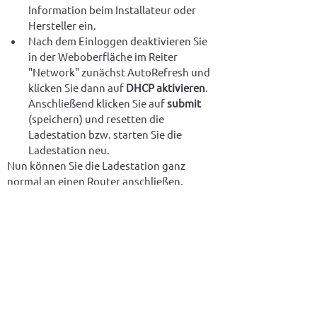
Information beim Installateur oder 
Hersteller ein.
Nach dem Einloggen deaktivieren Sie 
in der Weboberfläche im Reiter 
"Network" zunächst AutoRefresh und 
klicken Sie dann auf 
DHCP aktivieren
. 
Anschließend klicken Sie auf 
submit
(speichern) und resetten die 
Ladestation bzw. starten Sie die 
Ladestation neu.
Nun können Sie die Ladestation ganz 
normal an einen Router anschließen.

Achten Sie darauf, dass Sie die Ladestation 
an denselben Router (bzw. an das gleiche 
Subnetz) anschließen, wie das 
nymea:energy Gateway.
Einstellungen der DIP 
Switches