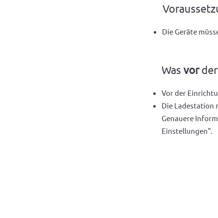
Vorausset
Die Geräte müsse
Was
vor
der
Vor der Einricht
Die Ladestation 
Genauere Inform
Einstellungen".