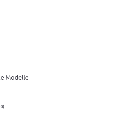
te Modelle
40)