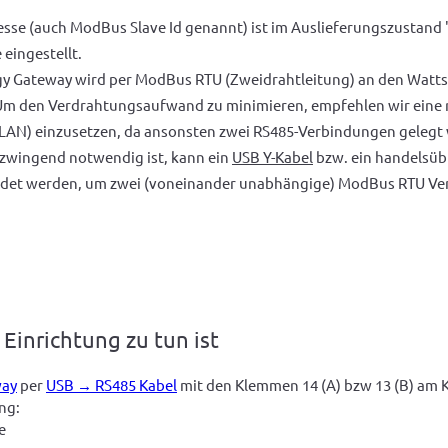
se (auch ModBus Slave Id genannt) ist im Auslieferungszustand '2
 eingestellt.
y Gateway wird per ModBus RTU (Zweidrahtleitung) an den Watts
Um den Verdrahtungsaufwand zu minimieren, empfehlen wir eine
AN) einzusetzen, da ansonsten zwei RS485-Verbindungen gelegt
 zwingend notwendig ist, kann ein
USB Y-Kabel
bzw. ein handelsübl
det werden, um zwei (voneinander unabhängige) ModBus RTU V
 Einrichtung zu tun ist
way
 per 
USB → RS485 Kabel
 mit den Klemmen 14 (A) bzw 13 (B) am
ng:
e