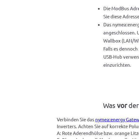
Die ModBus Adres
Sie diese Adresse
Das nymea:energ
angeschlossen. 
Wallbox (LAN/WL
Falls es dennoch
USB-Hub verwen
einzurichten.
Was
vor
der
Verbinden Sie das 
nymea:energy Gate
Inverters. Achten Sie auf korrekte Polu
A: Rote Aderendhülse bzw. orange Litz