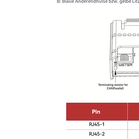
B: Blaue Anderendhülse bzw. gelbe Lit