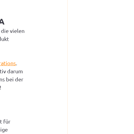
TA
ie vielen  
dukt 
ations
.
tiv darum 
s bei der 
!
 für 
ige 