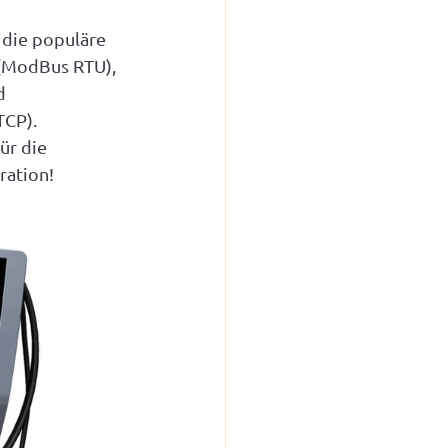
die populäre 
(ModBus RTU), 
d 
CP). 
ür die 
ration!