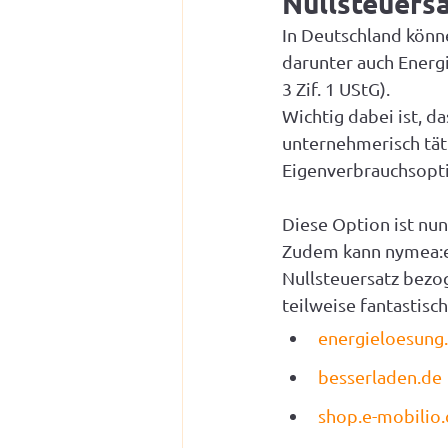
Nullsteuersa
In Deutschland könn
darunter auch Energ
3 Zif. 1 UStG).
Wichtig dabei ist, d
unternehmerisch tät
Eigenverbrauchsopti
Diese Option ist nun
Zudem kann nymea:e
Nullsteuersatz bezoge
teilweise fantastisc
energieloesung
besserladen.de
shop.e-mobilio