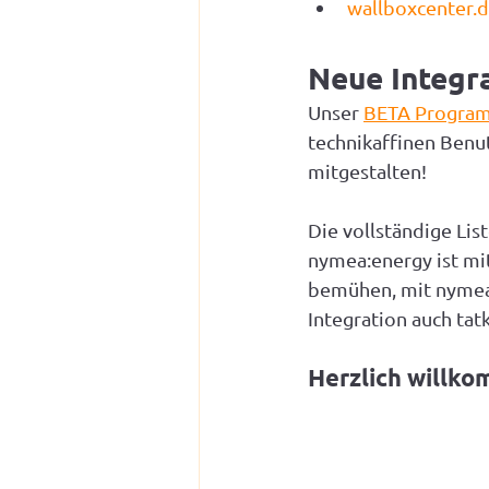
wallboxcenter.
Neue Integr
Unser 
BETA Progra
technikaffinen Benu
mitgestalten!
Die vollständige List
nymea:energy ist mit
bemühen, mit nymea:
Integration auch tat
Herzlich willk