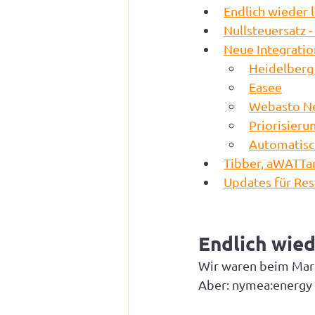
Endlich wieder l
Nullsteuersatz 
Neue Integratio
Heidelberg
Easee
Webasto N
Priorisieru
Automatisc
Tibber, aWATTar
Updates für Res
Endlich wied
Wir waren beim Markt
Aber: nymea:energy 