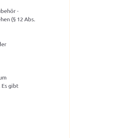
behör - 
hen (§ 12 Abs. 
er 
um 
 Es gibt 